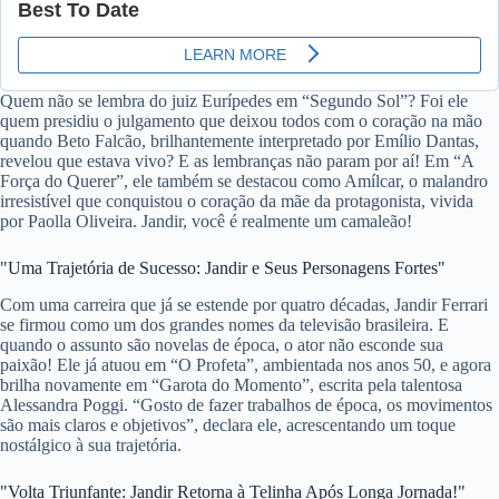
Quem não se lembra do juiz Eurípedes em “Segundo Sol”? Foi ele
quem presidiu o julgamento que deixou todos com o coração na mão
quando Beto Falcão, brilhantemente interpretado por Emílio Dantas,
revelou que estava vivo? E as lembranças não param por aí! Em “A
Força do Querer”, ele também se destacou como Amílcar, o malandro
irresistível que conquistou o coração da mãe da protagonista, vivida
por Paolla Oliveira. Jandir, você é realmente um camaleão!
"Uma Trajetória de Sucesso: Jandir e Seus Personagens Fortes"
Com uma carreira que já se estende por quatro décadas, Jandir Ferrari
se firmou como um dos grandes nomes da televisão brasileira. E
quando o assunto são novelas de época, o ator não esconde sua
paixão! Ele já atuou em “O Profeta”, ambientada nos anos 50, e agora
brilha novamente em “Garota do Momento”, escrita pela talentosa
Alessandra Poggi. “Gosto de fazer trabalhos de época, os movimentos
são mais claros e objetivos”, declara ele, acrescentando um toque
nostálgico à sua trajetória.
"Volta Triunfante: Jandir Retorna à Telinha Após Longa Jornada!"