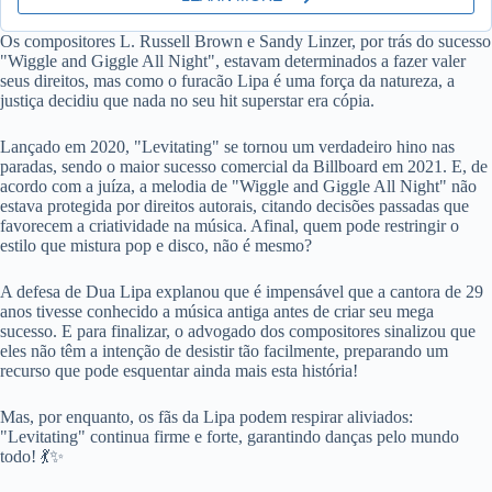
Os compositores L. Russell Brown e Sandy Linzer, por trás do sucesso
"Wiggle and Giggle All Night", estavam determinados a fazer valer
seus direitos, mas como o furacão Lipa é uma força da natureza, a
justiça decidiu que nada no seu hit superstar era cópia.
Lançado em 2020, "Levitating" se tornou um verdadeiro hino nas
paradas, sendo o maior sucesso comercial da Billboard em 2021. E, de
acordo com a juíza, a melodia de "Wiggle and Giggle All Night" não
estava protegida por direitos autorais, citando decisões passadas que
favorecem a criatividade na música. Afinal, quem pode restringir o
estilo que mistura pop e disco, não é mesmo?
A defesa de Dua Lipa explanou que é impensável que a cantora de 29
anos tivesse conhecido a música antiga antes de criar seu mega
sucesso. E para finalizar, o advogado dos compositores sinalizou que
eles não têm a intenção de desistir tão facilmente, preparando um
recurso que pode esquentar ainda mais esta história!
Mas, por enquanto, os fãs da Lipa podem respirar aliviados:
"Levitating" continua firme e forte, garantindo danças pelo mundo
todo! 💃✨