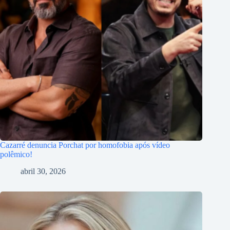
Cazarré denuncia Porchat por homofobia após vídeo
polêmico!
abril 30, 2026