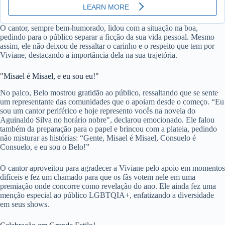
O cantor, sempre bem-humorado, lidou com a situação na boa,
pedindo para o público separar a ficção da sua vida pessoal. Mesmo
assim, ele não deixou de ressaltar o carinho e o respeito que tem por
Viviane, destacando a importância dela na sua trajetória.
"Misael é Misael, e eu sou eu!"
No palco, Belo mostrou gratidão ao público, ressaltando que se sente
um representante das comunidades que o apoiam desde o começo. “Eu
sou um cantor periférico e hoje represento vocês na novela do
Aguinaldo Silva no horário nobre", declarou emocionado. Ele falou
também da preparação para o papel e brincou com a plateia, pedindo
não misturar as histórias: “Gente, Misael é Misael, Consuelo é
Consuelo, e eu sou o Belo!”
O cantor aproveitou para agradecer a Viviane pelo apoio em momentos
difíceis e fez um chamado para que os fãs votem nele em uma
premiação onde concorre como revelação do ano. Ele ainda fez uma
menção especial ao público LGBTQIA+, enfatizando a diversidade
em seus shows.