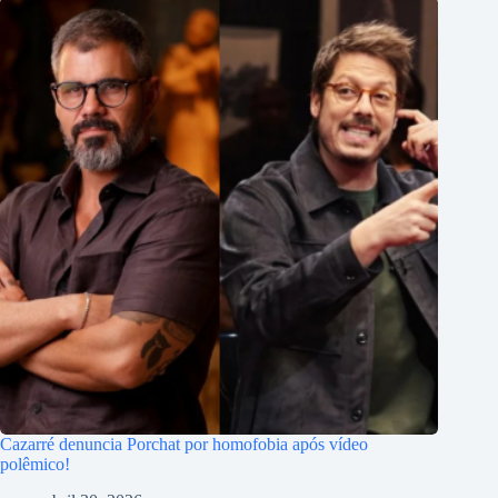
Cazarré denuncia Porchat por homofobia após vídeo
polêmico!