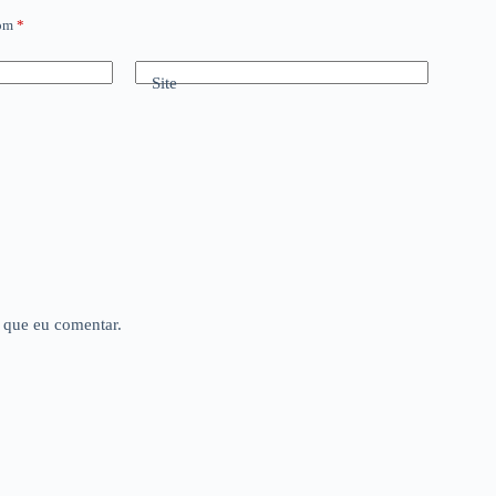
com
*
Site
 que eu comentar.