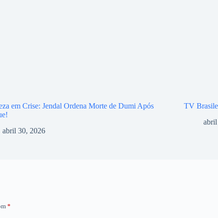
eza em Crise: Jendal Ordena Morte de Dumi Após
TV Brasile
ue!
abri
abril 30, 2026
com
*