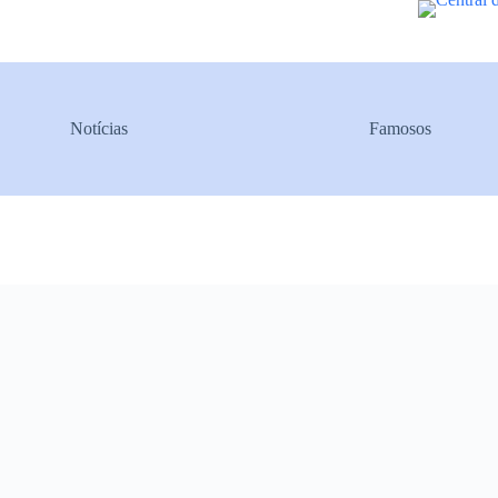
Pular
para
o
conteúdo
Notícias
Famosos