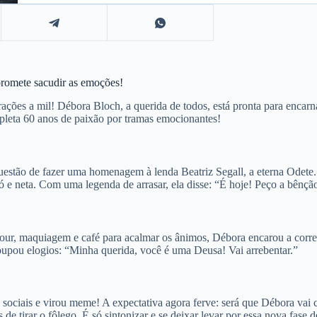
promete sacudir as emoções!
corações a mil! Débora Bloch, a querida de todos, está pronta para enc
leta 60 anos de paixão por tramas emocionantes!
questão de fazer uma homenagem à lenda Beatriz Segall, a eterna Odete
ó e neta. Com uma legenda de arrasar, ela disse: “É hoje! Peço a bênç
our, maquiagem e café para acalmar os ânimos, Débora encarou a correri
upou elogios: “Minha querida, você é uma Deusa! Vai arrebentar.”
sociais e virou meme! A expectativa agora ferve: será que Débora vai 
e tirar o fôlego. É só sintonizar e se deixar levar por essa nova fase 