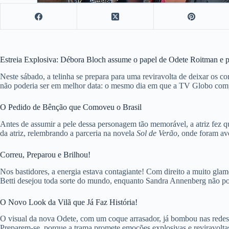
Estreia Explosiva: Débora Bloch assume o papel de Odete Roitman e 
Neste sábado, a telinha se prepara para uma reviravolta de deixar os 
não poderia ser em melhor data: o mesmo dia em que a TV Globo comp
O Pedido de Bênção que Comoveu o Brasil
Antes de assumir a pele dessa personagem tão memorável, a atriz fez 
da atriz, relembrando a parceria na novela
Sol de Verão
, onde foram av
Correu, Preparou e Brilhou!
Nos bastidores, a energia estava contagiante! Com direito a muito glam
Betti desejou toda sorte do mundo, enquanto Sandra Annenberg não po
O Novo Look da Vilã que Já Faz História!
O visual da nova Odete, com um coque arrasador, já bombou nas redes 
Preparem-se, porque a trama promete emoções explosivas e reviravoltas d