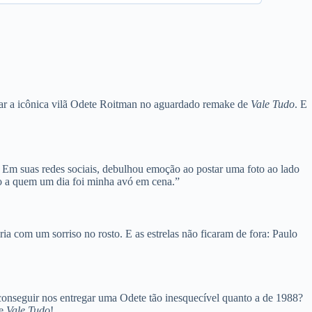
arnar a icônica vilã Odete Roitman no aguardado remake de
Vale Tudo
. E
. Em suas redes sociais, debulhou emoção ao postar uma foto ao lado
ão a quem um dia foi minha avó em cena.”
a com um sorriso no rosto. E as estrelas não ficaram de fora: Paulo
conseguir nos entregar uma Odete tão inesquecível quanto a de 1988?
de
Vale Tudo
!