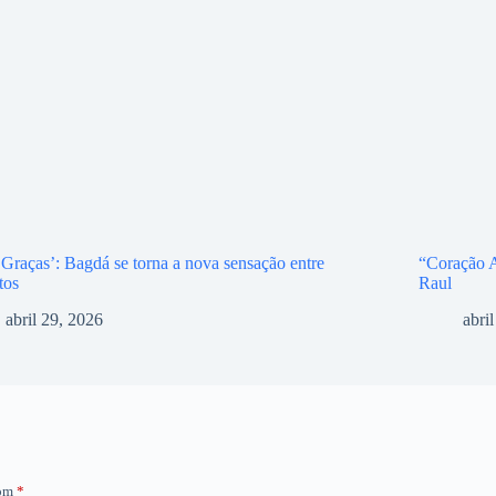
 Graças’: Bagdá se torna a nova sensação entre
“Coração A
tos
Raul
abril 29, 2026
abri
com
*