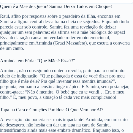
Quem é a Mãe de Quem? Samira Deixa Todos em Choque!
Raul, aflito por respostas sobre o paradeiro da filha, encontra em
Samira a figura central dessa trama cheia de segredos. E quando tudo
parecia estar sob controle, Samira faz uma revelação de deixar
qualquer um sem palavras: ela afirma ser a mãe biológica do rapaz!
Essa declaração causa um verdadeiro terremoto emocional,
principalmente em Arminda (Grazi Massafera), que escuta a conversa
de um canto.
Arminda em Fúria: “Que Mãe é Essa?!”
Arminda, não conseguindo conter a revolta, parte para o confronto
cheio de indignação. “Que palhaçada é essa de você dizer pro meu
filho que é mãe dele? Pra quê inventar essa mentira imunda?”,
pergunta, enquanto a tensão atinge o ápice. E Samira, sem pestanejar,
contra-ataca: “Não é mentira. O bebê que eu te vendi… Era o meu
filho.” É, meu povo, a situação tá cada vez mais complicando!
Tapa na Cara e Corações Partidos: O Que Vem por Aí?
A revelação não poderia ser mais impactante! Arminda, em um surto
de desespero, não hesita em dar um tapa na cara de Samira,
intensificando ainda mais esse embate dramático. Enquanto isso, o