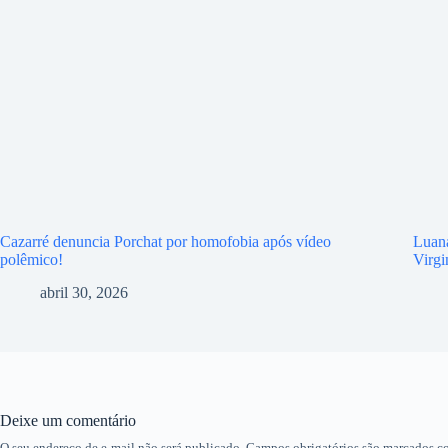
Cazarré denuncia Porchat por homofobia após vídeo
Luana
polêmico!
Virgi
abril 30, 2026
Deixe um comentário
O seu endereço de e-mail não será publicado.
Campos obrigatórios são marcados 