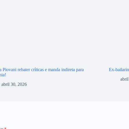
 Piovani rebater críticas e manda indireta para
Ex-bailari
nia!
abri
abril 30, 2026
com
*