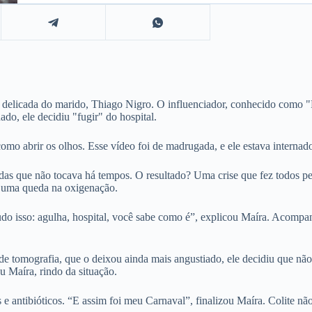
 delicada do marido, Thiago Nigro. O influenciador, conhecido como "Pr
o, ele decidiu "fugir" do hospital.
 abrir os olhos. Esse vídeo foi de madrugada, e ele estava internado
s que não tocava há tempos. O resultado? Uma crise que fez todos pen
e uma queda na oxigenação.
udo isso: agulha, hospital, você sabe como é”, explicou Maíra. Acompa
e tomografia, que o deixou ainda mais angustiado, ele decidiu que não 
u Maíra, rindo da situação.
antibióticos. “E assim foi meu Carnaval”, finalizou Maíra. Colite não 