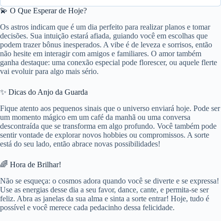
💫 O Que Esperar de Hoje?
Os astros indicam que é um dia perfeito para realizar planos e tomar
decisões. Sua intuição estará afiada, guiando você em escolhas que
podem trazer bônus inesperados. A vibe é de leveza e sorrisos, então
não hesite em interagir com amigos e familiares. O amor também
ganha destaque: uma conexão especial pode florescer, ou aquele flerte
vai evoluir para algo mais sério.
✨ Dicas do Anjo da Guarda
Fique atento aos pequenos sinais que o universo enviará hoje. Pode ser
um momento mágico em um café da manhã ou uma conversa
descontraída que se transforma em algo profundo. Você também pode
sentir vontade de explorar novos hobbies ou compromissos. A sorte
está do seu lado, então abrace novas possibilidades!
🌈 Hora de Brilhar!
Não se esqueça: o cosmos adora quando você se diverte e se expressa!
Use as energias desse dia a seu favor, dance, cante, e permita-se ser
feliz. Abra as janelas da sua alma e sinta a sorte entrar! Hoje, tudo é
possível e você merece cada pedacinho dessa felicidade.