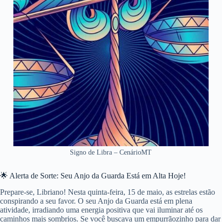
Signo de Libra – CenárioMT
🌟 Alerta de Sorte: Seu Anjo da Guarda Está em Alta Hoje!
Prepare-se, Libriano! Nesta quinta-feira, 15 de maio, as estrelas estão
conspirando a seu favor. O seu Anjo da Guarda está em plena
atividade, irradiando uma energia positiva que vai iluminar até os
caminhos mais sombrios. Se você buscava um empurrãozinho para dar