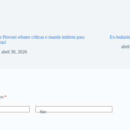
 Piovani rebater críticas e manda indireta para
Ex-bailari
nia!
abri
abril 30, 2026
com
*
Site