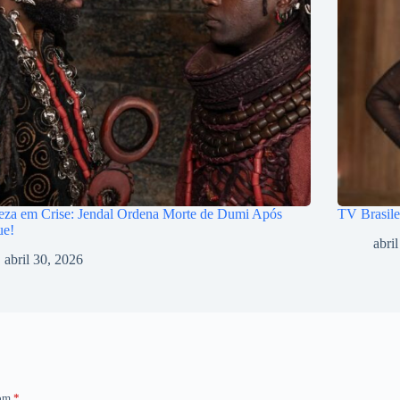
eza em Crise: Jendal Ordena Morte de Dumi Após
TV Brasile
ue!
abri
abril 30, 2026
com
*