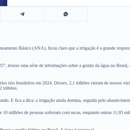
eamento Básico (ANA), ficou claro que a irrigação é a grande respons
25”, trouxe uma série de informações sobre a gestão da água no Brasil,
los rios brasileiros em 2024. Desses, 2,1 trilhões vieram de nossos vi
 trilhões.
egundo. E fica a dica: a irrigação ainda domina, seguida pelo abasteci
 de 10 milhões de pessoas sofreram com secas, enquanto outras 11,95 m
horar a gestão hídrica no Brasil. A água é preciosa!