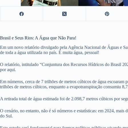
Brasil e Seus Rios: A Água que Não Para!
Em um novo relatório divulgado pela Agência Nacional de Águas e San
de toda a água utilizada no país. É muita água, pessoal!
O relatório, intitulado “Conjuntura dos Recursos Hídricos do Brasil 20
por aqui.
Em números, cerca de 7 trilhões de metros cúbicos de água escoaram pe
trilhões de metros cúbicos, enquanto a evapotranspiração consumiu 8,72
A retirada total de água estimada foi de 2.098,7 metros cúbicos por s
O cenário, no entanto, não é só números e estatísticas: em 2024, mais
do Sul.
Este estudo será fundamental para formar políticas públicas visando mel