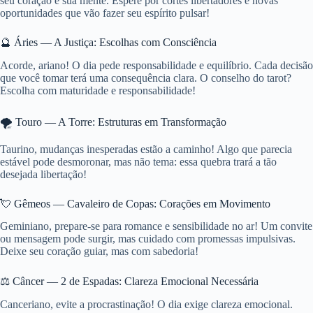
seu coração e sua mente. Espere por cortes libertadores e novas
oportunidades que vão fazer seu espírito pulsar!
🔮 Áries — A Justiça: Escolhas com Consciência
Acorde, ariano! O dia pede responsabilidade e equilíbrio. Cada decisão
que você tomar terá uma consequência clara. O conselho do tarot?
Escolha com maturidade e responsabilidade!
🌪️ Touro — A Torre: Estruturas em Transformação
Taurino, mudanças inesperadas estão a caminho! Algo que parecia
estável pode desmoronar, mas não tema: essa quebra trará a tão
desejada libertação!
💘 Gêmeos — Cavaleiro de Copas: Corações em Movimento
Geminiano, prepare-se para romance e sensibilidade no ar! Um convite
ou mensagem pode surgir, mas cuidado com promessas impulsivas.
Deixe seu coração guiar, mas com sabedoria!
⚖️ Câncer — 2 de Espadas: Clareza Emocional Necessária
Canceriano, evite a procrastinação! O dia exige clareza emocional.