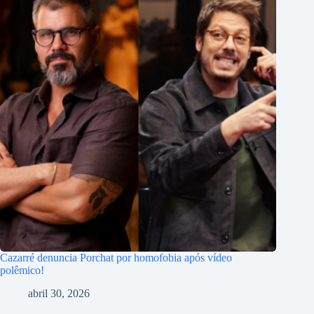
Cazarré denuncia Porchat por homofobia após vídeo
polêmico!
abril 30, 2026