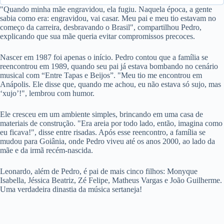
"Quando minha mãe engravidou, ela fugiu. Naquela época, a gente
sabia como era: engravidou, vai casar. Meu pai e meu tio estavam no
começo da carreira, desbravando o Brasil", compartilhou Pedro,
explicando que sua mãe queria evitar compromissos precoces.
Nascer em 1987 foi apenas o início. Pedro contou que a família se
reencontrou em 1989, quando seu pai já estava bombando no cenário
musical com “Entre Tapas e Beijos”. "Meu tio me encontrou em
Anápolis. Ele disse que, quando me achou, eu não estava só sujo, mas
‘xujo’!", lembrou com humor.
Ele cresceu em um ambiente simples, brincando em uma casa de
materiais de construção. "Era areia por todo lado, então, imagina como
eu ficava!", disse entre risadas. Após esse reencontro, a família se
mudou para Goiânia, onde Pedro viveu até os anos 2000, ao lado da
mãe e da irmã recém-nascida.
Leonardo, além de Pedro, é pai de mais cinco filhos: Monyque
Isabella, Jéssica Beatriz, Zé Felipe, Matheus Vargas e João Guilherme.
Uma verdadeira dinastia da música sertaneja!