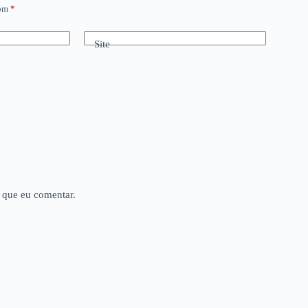
com
*
Site
 que eu comentar.