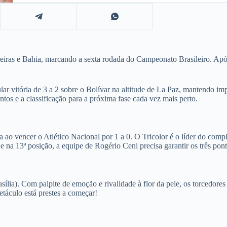
eiras e Bahia, marcando a sexta rodada do Campeonato Brasileiro. Após
ar vitória de 3 a 2 sobre o Bolívar na altitude de La Paz, mantendo i
os e a classificação para a próxima fase cada vez mais perto.
a ao vencer o Atlético Nacional por 1 a 0. O Tricolor é o líder do com
 na 13ª posição, a equipe de Rogério Ceni precisa garantir os três pont
ília). Com palpite de emoção e rivalidade à flor da pele, os torcedore
táculo está prestes a começar!