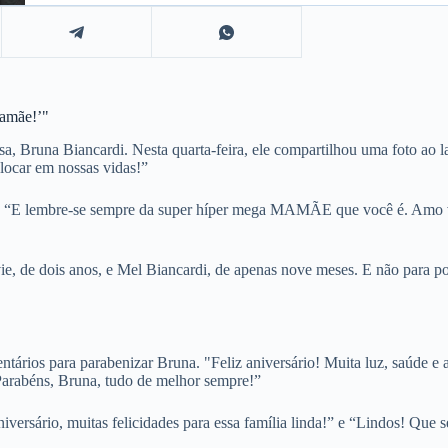
amãe!’"
, Bruna Biancardi. Nesta quarta-feira, ele compartilhou uma foto ao l
olocar em nossas vidas!”
o: “E lembre-se sempre da super híper mega MAMÃE que você é. Amo 
, de dois anos, e Mel Biancardi, de apenas nove meses. E não para por
tários para parabenizar Bruna. "Feliz aniversário! Muita luz, saúde 
arabéns, Bruna, tudo de melhor sempre!”
iversário, muitas felicidades para essa família linda!” e “Lindos! Que