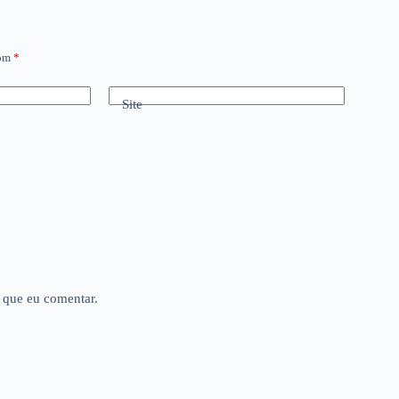
com
*
Site
 que eu comentar.