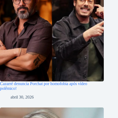
Cazarré denuncia Porchat por homofobia após vídeo
polêmico!
abril 30, 2026