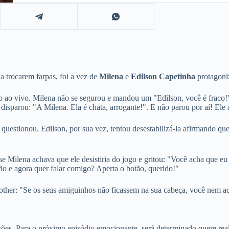
a trocarem farpas, foi a vez de
Milena
e
Edilson Capetinha
protagoniz
do ao vivo. Milena não se segurou e mandou um "Edilson, você é fraco!
e disparou: "A Milena. Ela é chata, arrogante!". E não parou por aí! E
", questionou. Edilson, por sua vez, tentou desestabilizá-la afirmando
 Milena achava que ele desistiria do jogo e gritou: "Você acha que eu 
tão e agora quer falar comigo? Aperta o botão, querido!"
 brother: "Se os seus amiguinhos não ficassem na sua cabeça, você nem aq
ões. Para o próximo episódio emocionante, será determinado quem realm