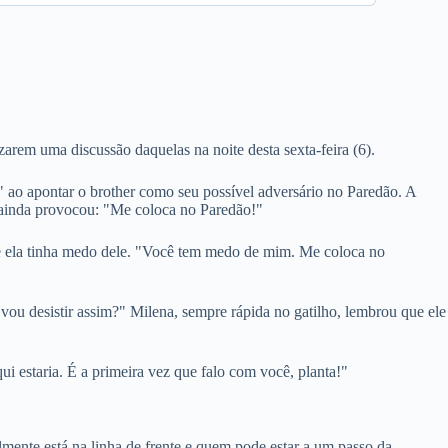
arem uma discussão daquelas na noite desta sexta-feira (6).
" ao apontar o brother como seu possível adversário no Paredão. A
le ainda provocou: "Me coloca no Paredão!"
 que ela tinha medo dele. "Você tem medo de mim. Me coloca no
vou desistir assim?" Milena, sempre rápida no gatilho, lembrou que ele
ui estaria. É a primeira vez que falo com você, planta!"
ente está na linha de frente e quem pode estar a um passo da