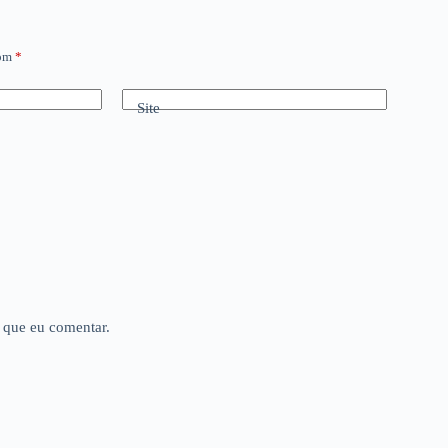
com
*
Site
 que eu comentar.