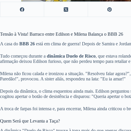
Tensão à Vista! Barraco entre Edilson e Milena Balança o BBB 26
A casa do
BBB 26
está em clima de guerra! Depois de Samira e Jordan
Tudo começou durante a
dinâmica Duelo de Risco
, que estava rolan
afirmação deixou Edilson furioso, que não perdeu tempo para retaliar 
Milena não ficou calada e ironizou a situação. "Resolveu falar agora?
Paredão!", provocou. A sister aliás, respondeu na lata: "Eu ia amar!"
Depois da dinâmica, o clima esquentou ainda mais. Edilson perguntou se
cogitou apertar o botão de desistência e disparou: "Queria apertar o bo
A troca de farpas foi intensa e, para encerrar, Milena ainda criticou o
Quem Será que Levanta a Taça?
A dinâmica "Duelo de Risco" trouxe à tona mais do que apenas discuss