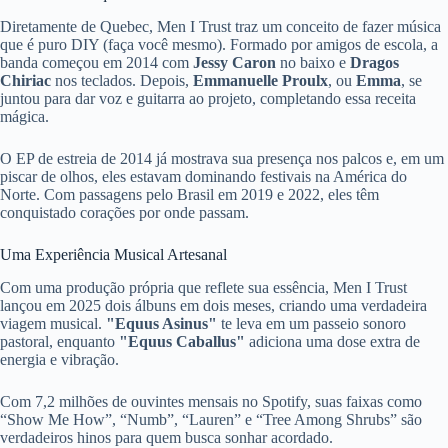
Diretamente de Quebec, Men I Trust traz um conceito de fazer música
que é puro DIY (faça você mesmo). Formado por amigos de escola, a
banda começou em 2014 com
Jessy Caron
no baixo e
Dragos
Chiriac
nos teclados. Depois,
Emmanuelle Proulx
, ou
Emma
, se
juntou para dar voz e guitarra ao projeto, completando essa receita
mágica.
O EP de estreia de 2014 já mostrava sua presença nos palcos e, em um
piscar de olhos, eles estavam dominando festivais na América do
Norte. Com passagens pelo Brasil em 2019 e 2022, eles têm
conquistado corações por onde passam.
Uma Experiência Musical Artesanal
Com uma produção própria que reflete sua essência, Men I Trust
lançou em 2025 dois álbuns em dois meses, criando uma verdadeira
viagem musical.
"Equus Asinus"
te leva em um passeio sonoro
pastoral, enquanto
"Equus Caballus"
adiciona uma dose extra de
energia e vibração.
Com 7,2 milhões de ouvintes mensais no Spotify, suas faixas como
“Show Me How”, “Numb”, “Lauren” e “Tree Among Shrubs” são
verdadeiros hinos para quem busca sonhar acordado.