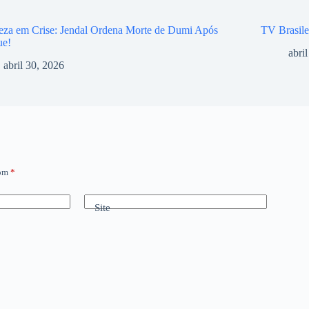
eza em Crise: Jendal Ordena Morte de Dumi Após
TV Brasile
ue!
abri
abril 30, 2026
com
*
Site