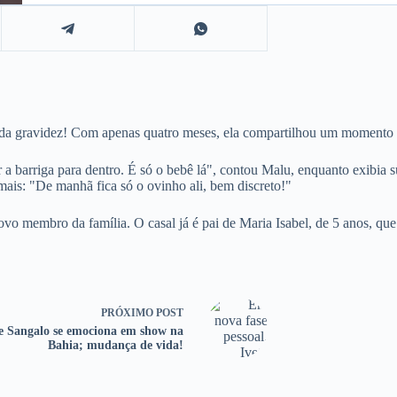
nda gravidez! Com apenas quatro meses, ela compartilhou um momento f
 barriga para dentro. É só o bebê lá", contou Malu, enquanto exibia s
 mais: "De manhã fica só o ovinho ali, bem discreto!"
ovo membro da família. O casal já é pai de Maria Isabel, de 5 anos, q
PRÓXIMO
POST
te Sangalo se emociona em show na
Bahia; mudança de vida!