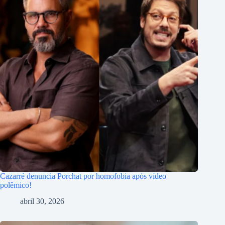
Cazarré denuncia Porchat por homofobia após vídeo
polêmico!
abril 30, 2026