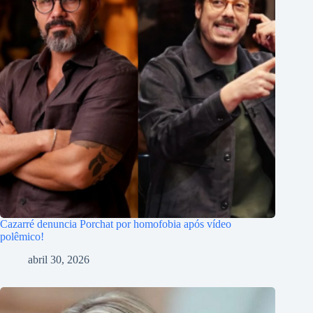
Cazarré denuncia Porchat por homofobia após vídeo
polêmico!
abril 30, 2026