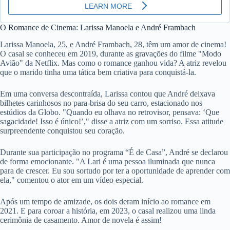
O Romance de Cinema: Larissa Manoela e André Frambach
Larissa Manoela, 25, e André Frambach, 28, têm um amor de cinema!
O casal se conheceu em 2019, durante as gravações do filme "Modo
Avião" da Netflix. Mas como o romance ganhou vida? A atriz revelou
que o marido tinha uma tática bem criativa para conquistá-la.
Em uma conversa descontraída, Larissa contou que André deixava
bilhetes carinhosos no para-brisa do seu carro, estacionado nos
estúdios da Globo. "Quando eu olhava no retrovisor, pensava: ‘Que
sagacidade! Isso é único!’," disse a atriz com um sorriso. Essa atitude
surpreendente conquistou seu coração.
Durante sua participação no programa “É de Casa”, André se declarou
de forma emocionante. "A Lari é uma pessoa iluminada que nunca
para de crescer. Eu sou sortudo por ter a oportunidade de aprender com
ela," comentou o ator em um vídeo especial.
Após um tempo de amizade, os dois deram início ao romance em
2021. E para coroar a história, em 2023, o casal realizou uma linda
cerimônia de casamento. Amor de novela é assim!