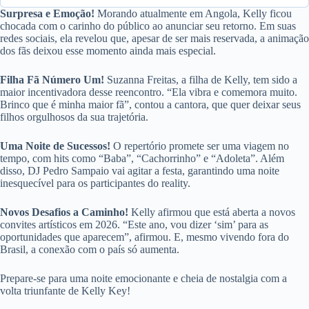
Surpresa e Emoção!
Morando atualmente em Angola, Kelly ficou
chocada com o carinho do público ao anunciar seu retorno. Em suas
redes sociais, ela revelou que, apesar de ser mais reservada, a animação
dos fãs deixou esse momento ainda mais especial.
Filha Fã Número Um!
Suzanna Freitas, a filha de Kelly, tem sido a
maior incentivadora desse reencontro. “Ela vibra e comemora muito.
Brinco que é minha maior fã”, contou a cantora, que quer deixar seus
filhos orgulhosos da sua trajetória.
Uma Noite de Sucessos!
O repertório promete ser uma viagem no
tempo, com hits como “Baba”, “Cachorrinho” e “Adoleta”. Além
disso, DJ Pedro Sampaio vai agitar a festa, garantindo uma noite
inesquecível para os participantes do reality.
Novos Desafios a Caminho!
Kelly afirmou que está aberta a novos
convites artísticos em 2026. “Este ano, vou dizer ‘sim’ para as
oportunidades que aparecem”, afirmou. E, mesmo vivendo fora do
Brasil, a conexão com o país só aumenta.
Prepare-se para uma noite emocionante e cheia de nostalgia com a
volta triunfante de Kelly Key!