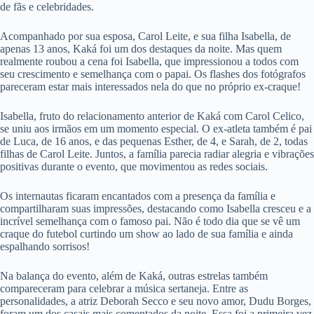
de fãs e celebridades.
Acompanhado por sua esposa, Carol Leite, e sua filha Isabella, de
apenas 13 anos, Kaká foi um dos destaques da noite. Mas quem
realmente roubou a cena foi Isabella, que impressionou a todos com
seu crescimento e semelhança com o papai. Os flashes dos fotógrafos
pareceram estar mais interessados nela do que no próprio ex-craque!
Isabella, fruto do relacionamento anterior de Kaká com Carol Celico,
se uniu aos irmãos em um momento especial. O ex-atleta também é pai
de Luca, de 16 anos, e das pequenas Esther, de 4, e Sarah, de 2, todas
filhas de Carol Leite. Juntos, a família parecia radiar alegria e vibrações
positivas durante o evento, que movimentou as redes sociais.
Os internautas ficaram encantados com a presença da família e
compartilharam suas impressões, destacando como Isabella cresceu e a
incrível semelhança com o famoso pai. Não é todo dia que se vê um
craque do futebol curtindo um show ao lado de sua família e ainda
espalhando sorrisos!
Na balança do evento, além de Kaká, outras estrelas também
compareceram para celebrar a música sertaneja. Entre as
personalidades, a atriz Deborah Secco e seu novo amor, Dudu Borges,
foram um dos casais mais comentados da noite. Essa foi a primeira vez