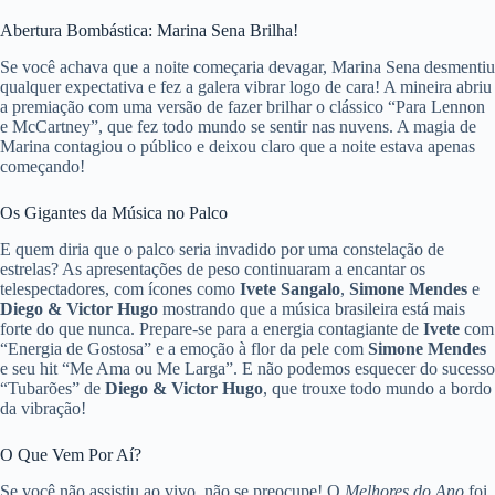
Abertura Bombástica: Marina Sena Brilha!
Se você achava que a noite começaria devagar, Marina Sena desmentiu
qualquer expectativa e fez a galera vibrar logo de cara! A mineira abriu
a premiação com uma versão de fazer brilhar o clássico “Para Lennon
e McCartney”, que fez todo mundo se sentir nas nuvens. A magia de
Marina contagiou o público e deixou claro que a noite estava apenas
começando!
Os Gigantes da Música no Palco
E quem diria que o palco seria invadido por uma constelação de
estrelas? As apresentações de peso continuaram a encantar os
telespectadores, com ícones como
Ivete Sangalo
,
Simone Mendes
e
Diego & Victor Hugo
mostrando que a música brasileira está mais
forte do que nunca. Prepare-se para a energia contagiante de
Ivete
com
“Energia de Gostosa” e a emoção à flor da pele com
Simone Mendes
e seu hit “Me Ama ou Me Larga”. E não podemos esquecer do sucesso
“Tubarões” de
Diego & Victor Hugo
, que trouxe todo mundo a bordo
da vibração!
O Que Vem Por Aí?
Se você não assistiu ao vivo, não se preocupe! O
Melhores do Ano
foi