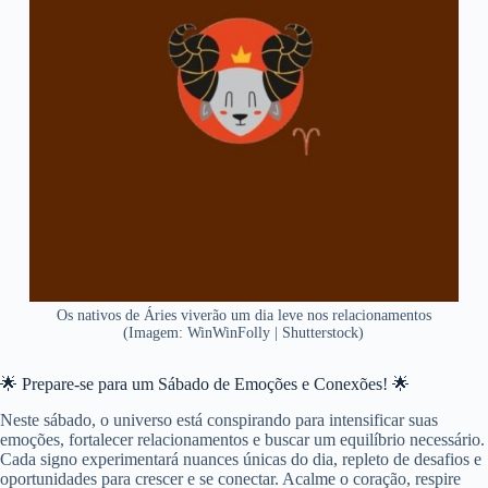
Os nativos de Áries viverão um dia leve nos relacionamentos
(Imagem: WinWinFolly | Shutterstock)
🌟 Prepare-se para um Sábado de Emoções e Conexões! 🌟
Neste sábado, o universo está conspirando para intensificar suas
emoções, fortalecer relacionamentos e buscar um equilíbrio necessário.
Cada signo experimentará nuances únicas do dia, repleto de desafios e
oportunidades para crescer e se conectar. Acalme o coração, respire