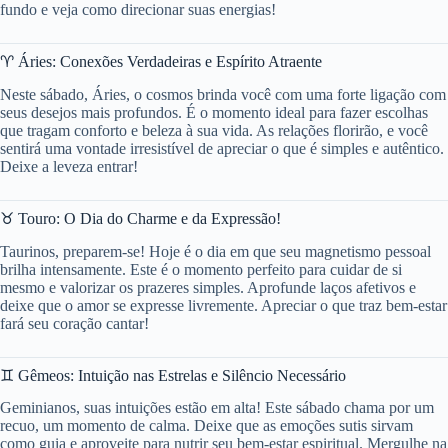
fundo e veja como direcionar suas energias!
♈ Áries: Conexões Verdadeiras e Espírito Atraente
Neste sábado, Áries, o cosmos brinda você com uma forte ligação com
seus desejos mais profundos. É o momento ideal para fazer escolhas
que tragam conforto e beleza à sua vida. As relações florirão, e você
sentirá uma vontade irresistível de apreciar o que é simples e autêntico.
Deixe a leveza entrar!
♉ Touro: O Dia do Charme e da Expressão!
Taurinos, preparem-se! Hoje é o dia em que seu magnetismo pessoal
brilha intensamente. Este é o momento perfeito para cuidar de si
mesmo e valorizar os prazeres simples. Aprofunde laços afetivos e
deixe que o amor se expresse livremente. Apreciar o que traz bem-estar
fará seu coração cantar!
♊ Gêmeos: Intuição nas Estrelas e Silêncio Necessário
Geminianos, suas intuições estão em alta! Este sábado chama por um
recuo, um momento de calma. Deixe que as emoções sutis sirvam
como guia e aproveite para nutrir seu bem-estar espiritual. Mergulhe na