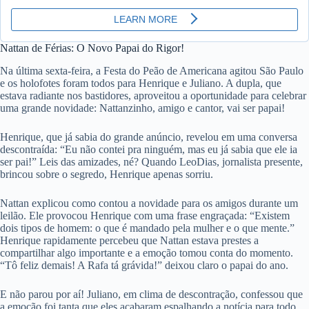
Nattan de Férias: O Novo Papai do Rigor!
Na última sexta-feira, a Festa do Peão de Americana agitou São Paulo
e os holofotes foram todos para Henrique e Juliano. A dupla, que
estava radiante nos bastidores, aproveitou a oportunidade para celebrar
uma grande novidade: Nattanzinho, amigo e cantor, vai ser papai!
Henrique, que já sabia do grande anúncio, revelou em uma conversa
descontraída: “Eu não contei pra ninguém, mas eu já sabia que ele ia
ser pai!” Leis das amizades, né? Quando LeoDias, jornalista presente,
brincou sobre o segredo, Henrique apenas sorriu.
Nattan explicou como contou a novidade para os amigos durante um
leilão. Ele provocou Henrique com uma frase engraçada: “Existem
dois tipos de homem: o que é mandado pela mulher e o que mente.”
Henrique rapidamente percebeu que Nattan estava prestes a
compartilhar algo importante e a emoção tomou conta do momento.
“Tô feliz demais! A Rafa tá grávida!” deixou claro o papai do ano.
E não parou por aí! Juliano, em clima de descontração, confessou que
a emoção foi tanta que eles acabaram espalhando a notícia para todo