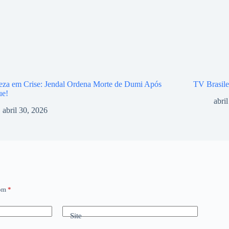
eza em Crise: Jendal Ordena Morte de Dumi Após
TV Brasile
ue!
abri
abril 30, 2026
com
*
Site