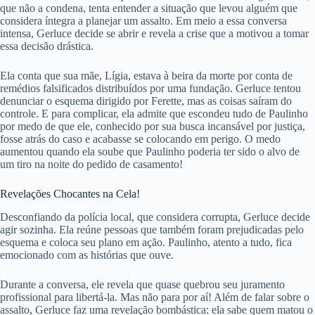
que não a condena, tenta entender a situação que levou alguém que
considera íntegra a planejar um assalto. Em meio a essa conversa
intensa, Gerluce decide se abrir e revela a crise que a motivou a tomar
essa decisão drástica.
Ela conta que sua mãe, Lígia, estava à beira da morte por conta de
remédios falsificados distribuídos por uma fundação. Gerluce tentou
denunciar o esquema dirigido por Ferette, mas as coisas saíram do
controle. E para complicar, ela admite que escondeu tudo de Paulinho
por medo de que ele, conhecido por sua busca incansável por justiça,
fosse atrás do caso e acabasse se colocando em perigo. O medo
aumentou quando ela soube que Paulinho poderia ter sido o alvo de
um tiro na noite do pedido de casamento!
Revelações Chocantes na Cela!
Desconfiando da polícia local, que considera corrupta, Gerluce decide
agir sozinha. Ela reúne pessoas que também foram prejudicadas pelo
esquema e coloca seu plano em ação. Paulinho, atento a tudo, fica
emocionado com as histórias que ouve.
Durante a conversa, ele revela que quase quebrou seu juramento
profissional para libertá-la. Mas não para por aí! Além de falar sobre o
assalto, Gerluce faz uma revelação bombástica: ela sabe quem matou o