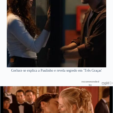
Gerluce se explica a Paulinho e revela segredo em 'Três Graças'