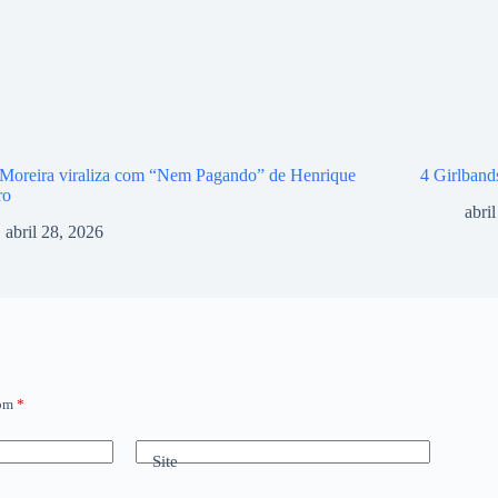
Moreira viraliza com “Nem Pagando” de Henrique
4 Girlband
ro
abri
abril 28, 2026
com
*
Site