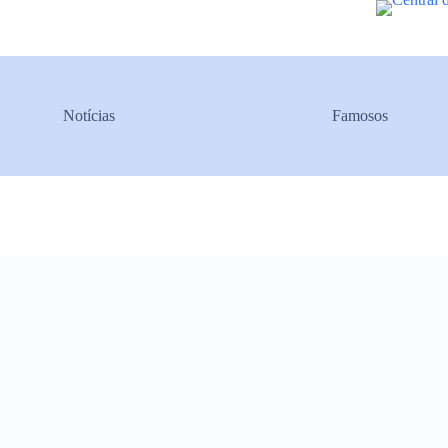
Pular
para
o
conteúdo
Notícias
Famosos