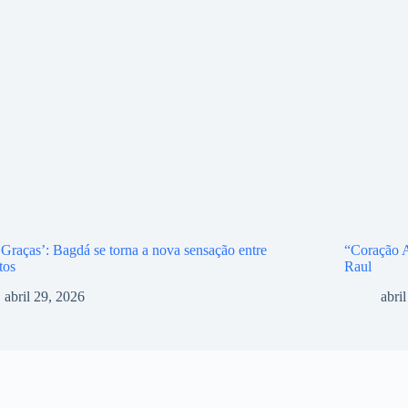
 Graças’: Bagdá se torna a nova sensação entre
“Coração A
tos
Raul
abril 29, 2026
abri