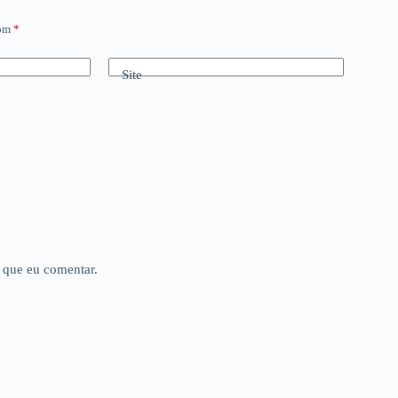
com
*
Site
 que eu comentar.