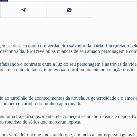
m se destaca como um verdadeiro salvador da pátria! Interpretado pel
contraída, Erol revelou as nuances de seu amado personagem e como 
izando o contraste entre a luz do seu personagem e as trevas da vida 
na de conto de fadas, tem ressoado profundamente no coração dos teles
eio ao turbilhão de acontecimentos da novela. A generosidade e o amo
s também o carinho do público apaixonado.
em uma trajetória fascinante: ele começou estudando Física e depois Ec
 roteirista de séries que marcaram época.
um verdadeiro ícone, mostrando que, em meio a tantos personagens inte