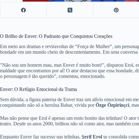
O Brilho de Enver: O Padrasto que Conquistou Corações
Em meio aos dramas e reviravoltas de “Força de Mulher”, um personage
bondade em um mundo cheio de descontentamento. Em uma conversa des
"Não sou um homem mau, mas Enver é muito bom!", disparou Erol, enfat
maldade que encontramos por aí! O ator destacou que essa bondade, dig
o personagem é tão querido”, comentou, emocionado.
Enver: O Refúgio Emocional da Trama
Sem dúvida, a figura paterna de Enver traz um alívio emocional em m
conquistando não só a heroína Bahar, vivida por
Özge Özpirinçci
, ma
Mas não pense que Erol é apenas um rosto bonito das telinhas! O ator t
teatro. Desde os anos 2000, brilhou não só como ator, mas também como
Enquanto Enver faz sucesso nas telinhas,
Şerif Erol
se consolida como 