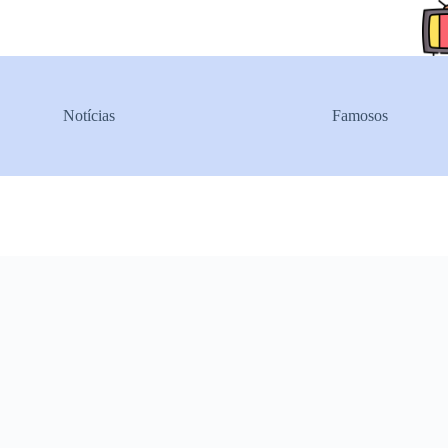
Pular
para
o
conteúdo
Notícias
Famosos