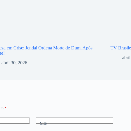
eza em Crise: Jendal Ordena Morte de Dumi Após
TV Brasile
ue!
abri
abril 30, 2026
com
*
Site