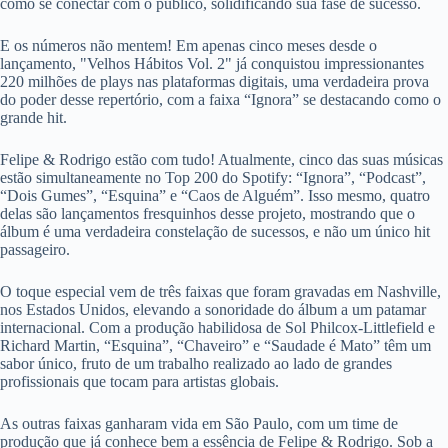
como se conectar com o público, solidificando sua fase de sucesso.
E os números não mentem! Em apenas cinco meses desde o
lançamento, "Velhos Hábitos Vol. 2" já conquistou impressionantes
220 milhões de plays nas plataformas digitais, uma verdadeira prova
do poder desse repertório, com a faixa “Ignora” se destacando como o
grande hit.
Felipe & Rodrigo estão com tudo! Atualmente, cinco das suas músicas
estão simultaneamente no Top 200 do Spotify: “Ignora”, “Podcast”,
“Dois Gumes”, “Esquina” e “Caos de Alguém”. Isso mesmo, quatro
delas são lançamentos fresquinhos desse projeto, mostrando que o
álbum é uma verdadeira constelação de sucessos, e não um único hit
passageiro.
O toque especial vem de três faixas que foram gravadas em Nashville,
nos Estados Unidos, elevando a sonoridade do álbum a um patamar
internacional. Com a produção habilidosa de Sol Philcox-Littlefield e
Richard Martin, “Esquina”, “Chaveiro” e “Saudade é Mato” têm um
sabor único, fruto de um trabalho realizado ao lado de grandes
profissionais que tocam para artistas globais.
As outras faixas ganharam vida em São Paulo, com um time de
produção que já conhece bem a essência de Felipe & Rodrigo. Sob a