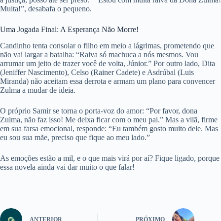
Muita!”, desabafa o pequeno.
Uma Jogada Final: A Esperança Não Morre!
Candinho tenta consolar o filho em meio a lágrimas, prometendo que
não vai largar a batalha: “Raiva só machuca a nós mesmos. Vou
arrumar um jeito de trazer você de volta, Júnior.” Por outro lado, Dita
(Jeniffer Nascimento), Celso (Rainer Cadete) e Asdrúbal (Luis
Miranda) não aceitam essa derrota e armam um plano para convencer
Zulma a mudar de ideia.
O próprio Samir se torna o porta-voz do amor: “Por favor, dona
Zulma, não faz isso! Me deixa ficar com o meu pai.” Mas a vilã, firme
em sua farsa emocional, responde: “Eu também gosto muito dele. Mas
eu sou sua mãe, preciso que fique ao meu lado.”
As emoções estão a mil, e o que mais virá por aí? Fique ligado, porque
essa novela ainda vai dar muito o que falar!
ANTERIOR
PRÓXIMO