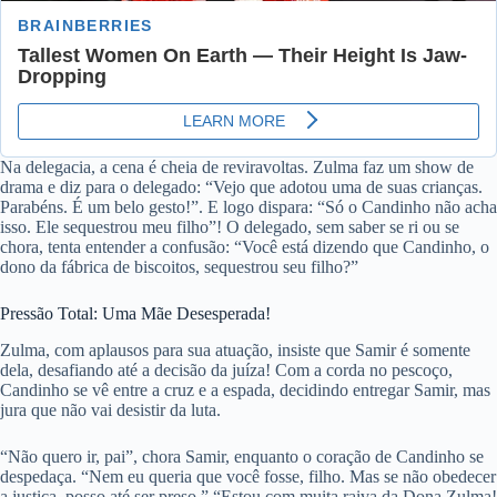
Na delegacia, a cena é cheia de reviravoltas. Zulma faz um show de
drama e diz para o delegado: “Vejo que adotou uma de suas crianças.
Parabéns. É um belo gesto!”. E logo dispara: “Só o Candinho não acha
isso. Ele sequestrou meu filho”! O delegado, sem saber se ri ou se
chora, tenta entender a confusão: “Você está dizendo que Candinho, o
dono da fábrica de biscoitos, sequestrou seu filho?”
Pressão Total: Uma Mãe Desesperada!
Zulma, com aplausos para sua atuação, insiste que Samir é somente
dela, desafiando até a decisão da juíza! Com a corda no pescoço,
Candinho se vê entre a cruz e a espada, decidindo entregar Samir, mas
jura que não vai desistir da luta.
“Não quero ir, pai”, chora Samir, enquanto o coração de Candinho se
despedaça. “Nem eu queria que você fosse, filho. Mas se não obedecer
a justiça, posso até ser preso.” “Estou com muita raiva da Dona Zulma!