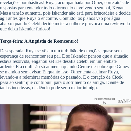
revelações bombásticas! Ruya, acompanhada por Omer, corre atrás de
respostas para entender todo o tormento envolvendo seu pai, Kenan.
Mas a tensão aumenta, pois Iskender não está para brincadeira e decide
agir antes que Ruya o encontre. Contudo, os planos vão por água
abaixo quando Celebi decide meter a colher e provoca uma reviravolta
que deixa Iskender furioso!
Terça-feira: A Angústia do Reencontro!
Desesperada, Ruya se vê em um turbilhão de emoções, quase sem
esperança de reencontrar seu pai. E se Iskender pensou que a situação
estava resolvida, enganou-se! Ele desafia Celebi em um embate
ardente. E a confusão só aumenta quando Cemre descobre que Gunes
se mandou sem avisar. Enquanto isso, Omer tenta acalmar Ruya,
levando-a a relembrar memórias do passado. E o coração de Cicek
pesa ao sentir que contribuiu para o sofrimento da amiga. Diante de
tantas incertezas, o silêncio pode ser o maior inimigo.