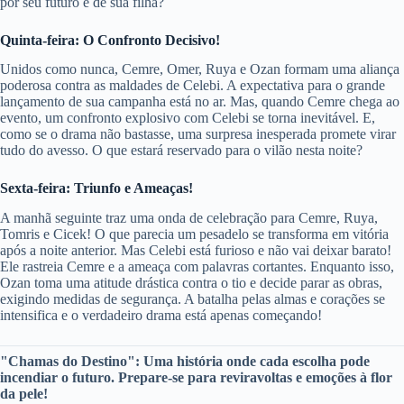
por seu futuro e de sua filha?
Quinta-feira: O Confronto Decisivo!
Unidos como nunca, Cemre, Omer, Ruya e Ozan formam uma aliança
poderosa contra as maldades de Celebi. A expectativa para o grande
lançamento de sua campanha está no ar. Mas, quando Cemre chega ao
evento, um confronto explosivo com Celebi se torna inevitável. E,
como se o drama não bastasse, uma surpresa inesperada promete virar
tudo do avesso. O que estará reservado para o vilão nesta noite?
Sexta-feira: Triunfo e Ameaças!
A manhã seguinte traz uma onda de celebração para Cemre, Ruya,
Tomris e Cicek! O que parecia um pesadelo se transforma em vitória
após a noite anterior. Mas Celebi está furioso e não vai deixar barato!
Ele rastreia Cemre e a ameaça com palavras cortantes. Enquanto isso,
Ozan toma uma atitude drástica contra o tio e decide parar as obras,
exigindo medidas de segurança. A batalha pelas almas e corações se
intensifica e o verdadeiro drama está apenas começando!
"Chamas do Destino": Uma história onde cada escolha pode
incendiar o futuro. Prepare-se para reviravoltas e emoções à flor
da pele!