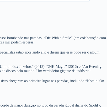
cessos bombando nas paradas: “Die With a Smile” (em colaboração com
fãs mal podem esperar!
ecialistas estão apostando alto e dizem que esse pode ser o álbum
0), “Unorthodox Jukebox” (2012), “24K Magic” (2016) e “An Evening
de discos pelo mundo. Um verdadeiro gigante da indústria!
sicas chegaram ao primeiro lugar nas paradas, incluindo “Nothin’ On
orde de maior duração no topo da parada global diária do Spotify,