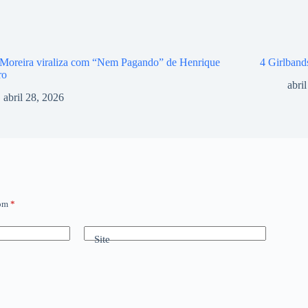
Moreira viraliza com “Nem Pagando” de Henrique
4 Girlband
ro
abri
abril 28, 2026
com
*
Site