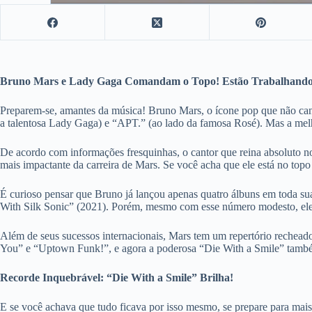
Bruno Mars e Lady Gaga Comandam o Topo! Estão Trabalhando
Preparem-se, amantes da música! Bruno Mars, o ícone pop que não can
a talentosa Lady Gaga) e “APT.” (ao lado da famosa Rosé). Mas a mel
De acordo com informações fresquinhas, o cantor que reina absoluto no
mais impactante da carreira de Mars. Se você acha que ele está no topo 
É curioso pensar que Bruno já lançou apenas quatro álbuns em toda s
With Silk Sonic” (2021). Porém, mesmo com esse número modesto, ele
Além de seus sucessos internacionais, Mars tem um repertório rechead
You” e “Uptown Funk!”, e agora a poderosa “Die With a Smile” também 
Recorde Inquebrável: “Die With a Smile” Brilha!
E se você achava que tudo ficava por isso mesmo, se prepare para mai