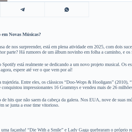
 em Novas Músicas?
sa de nos surpreender, está em plena atividade em 2025, com dois su
hor parte? Há rumores de um álbum novinho em folha a caminho, e os 
 Spotify está realmente se dedicando a um novo projeto musical. Os esp
agora, espere até ver o que vem por aí!
ua trajetória. Entre eles, os clássicos “Doo-Wops & Hooligans” (201
 conquistou impressionantes 16 Grammys e vendeu mais de 26 milhões 
o de hits que não saem da cabeça da galera. Nos EUA, nove de suas mú
se junta a esse time vitorioso.
s uma façanha! “Die With a Smile” e Lady Gaga quebraram o próprio rec