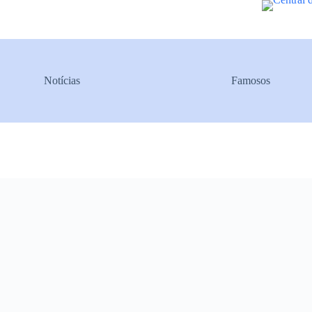
Pular
para
o
conteúdo
Notícias
Famosos