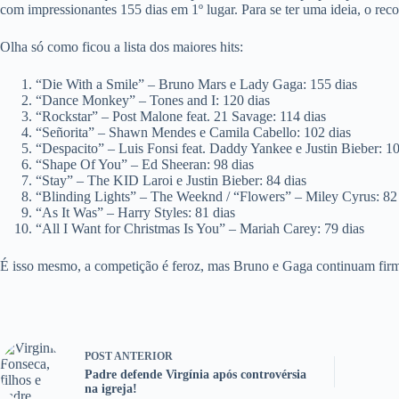
com impressionantes 155 dias em 1º lugar. Para se ter uma ideia, o re
Olha só como ficou a lista dos maiores hits:
“Die With a Smile” – Bruno Mars e Lady Gaga: 155 dias
“Dance Monkey” – Tones and I: 120 dias
“Rockstar” – Post Malone feat. 21 Savage: 114 dias
“Señorita” – Shawn Mendes e Camila Cabello: 102 dias
“Despacito” – Luis Fonsi feat. Daddy Yankee e Justin Bieber: 10
“Shape Of You” – Ed Sheeran: 98 dias
“Stay” – The KID Laroi e Justin Bieber: 84 dias
“Blinding Lights” – The Weeknd / “Flowers” – Miley Cyrus: 82
“As It Was” – Harry Styles: 81 dias
“All I Want for Christmas Is You” – Mariah Carey: 79 dias
É isso mesmo, a competição é feroz, mas Bruno e Gaga continuam firme
POST
ANTERIOR
Padre defende Virgínia após controvérsia
na igreja!