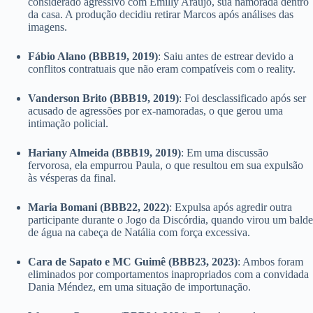
considerado agressivo com Emilly Araújo, sua namorada dentro
da casa. A produção decidiu retirar Marcos após análises das
imagens.
Fábio Alano (BBB19, 2019)
: Saiu antes de estrear devido a
conflitos contratuais que não eram compatíveis com o reality.
Vanderson Brito (BBB19, 2019)
: Foi desclassificado após ser
acusado de agressões por ex-namoradas, o que gerou uma
intimação policial.
Hariany Almeida (BBB19, 2019)
: Em uma discussão
fervorosa, ela empurrou Paula, o que resultou em sua expulsão
às vésperas da final.
Maria Bomani (BBB22, 2022)
: Expulsa após agredir outra
participante durante o Jogo da Discórdia, quando virou um balde
de água na cabeça de Natália com força excessiva.
Cara de Sapato e MC Guimê (BBB23, 2023)
: Ambos foram
eliminados por comportamentos inapropriados com a convidada
Dania Méndez, em uma situação de importunação.