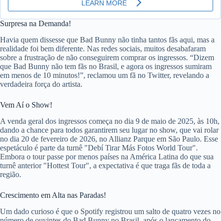
Surpresa na Demanda!
Havia quem dissesse que Bad Bunny não tinha tantos fãs aqui, mas a
realidade foi bem diferente. Nas redes sociais, muitos desabafaram
sobre a frustração de não conseguirem comprar os ingressos. “Dizem
que Bad Bunny não tem fãs no Brasil, e agora os ingressos sumiram
em menos de 10 minutos!”, reclamou um fã no Twitter, revelando a
verdadeira força do artista.
Vem Aí o Show!
A venda geral dos ingressos começa no dia 9 de maio de 2025, às 10h,
dando a chance para todos garantirem seu lugar no show, que vai rolar
no dia 20 de fevereiro de 2026, no Allianz Parque em São Paulo. Esse
espetáculo é parte da turnê "Debí Tirar Más Fotos World Tour".
Embora o tour passe por menos países na América Latina do que sua
turnê anterior "Hottest Tour", a expectativa é que traga fãs de toda a
região.
Crescimento em Alta nas Paradas!
Um dado curioso é que o Spotify registrou um salto de quatro vezes no
número de ouvintes do Bad Bunny no Brasil, após o lançamento do