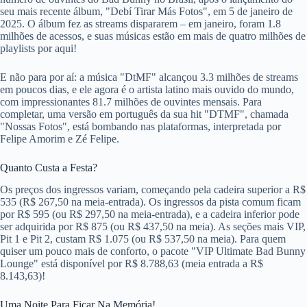
seu mais recente álbum, "Debí Tirar Más Fotos", em 5 de janeiro de
2025. O álbum fez as streams dispararem – em janeiro, foram 1.8
milhões de acessos, e suas músicas estão em mais de quatro milhões de
playlists por aqui!
E não para por aí: a música "DtMF" alcançou 3.3 milhões de streams
em poucos dias, e ele agora é o artista latino mais ouvido do mundo,
com impressionantes 81.7 milhões de ouvintes mensais. Para
completar, uma versão em português da sua hit "DTMF", chamada
"Nossas Fotos", está bombando nas plataformas, interpretada por
Felipe Amorim e Zé Felipe.
Quanto Custa a Festa?
Os preços dos ingressos variam, começando pela cadeira superior a R$
535 (R$ 267,50 na meia-entrada). Os ingressos da pista comum ficam
por R$ 595 (ou R$ 297,50 na meia-entrada), e a cadeira inferior pode
ser adquirida por R$ 875 (ou R$ 437,50 na meia). As seções mais VIP,
Pit 1 e Pit 2, custam R$ 1.075 (ou R$ 537,50 na meia). Para quem
quiser um pouco mais de conforto, o pacote "VIP Ultimate Bad Bunny
Lounge" está disponível por R$ 8.788,63 (meia entrada a R$
8.143,63)!
Uma Noite Para Ficar Na Memória!