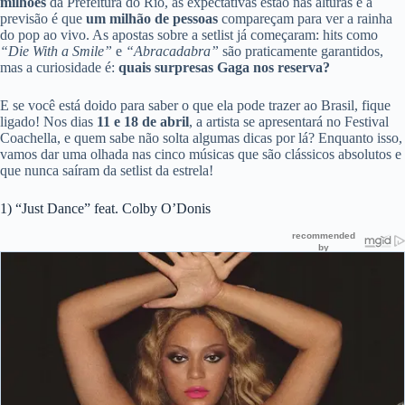
milhões
da Prefeitura do Rio, as expectativas estão nas alturas e a
previsão é que
um milhão de pessoas
compareçam para ver a rainha
do pop ao vivo. As apostas sobre a setlist já começaram: hits como
“Die With a Smile”
e
“Abracadabra”
são praticamente garantidos,
mas a curiosidade é:
quais surpresas Gaga nos reserva?
E se você está doido para saber o que ela pode trazer ao Brasil, fique
ligado! Nos dias
11 e 18 de abril
, a artista se apresentará no Festival
Coachella, e quem sabe não solta algumas dicas por lá? Enquanto isso,
vamos dar uma olhada nas cinco músicas que são clássicos absolutos e
que nunca saíram da setlist da estrela!
1) “Just Dance” feat. Colby O’Donis