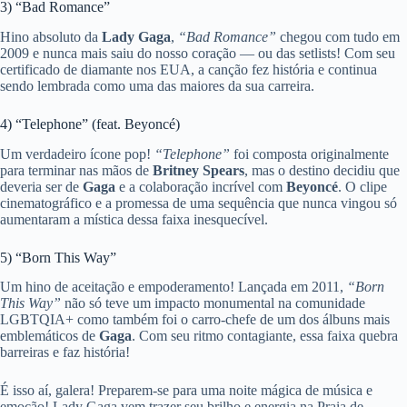
3) “Bad Romance”
Hino absoluto da
Lady Gaga
,
“Bad Romance”
chegou com tudo em
2009 e nunca mais saiu do nosso coração — ou das setlists! Com seu
certificado de diamante nos EUA, a canção fez história e continua
sendo lembrada como uma das maiores da sua carreira.
4) “Telephone” (feat. Beyoncé)
Um verdadeiro ícone pop!
“Telephone”
foi composta originalmente
para terminar nas mãos de
Britney Spears
, mas o destino decidiu que
deveria ser de
Gaga
e a colaboração incrível com
Beyoncé
. O clipe
cinematográfico e a promessa de uma sequência que nunca vingou só
aumentaram a mística dessa faixa inesquecível.
5) “Born This Way”
Um hino de aceitação e empoderamento! Lançada em 2011,
“Born
This Way”
não só teve um impacto monumental na comunidade
LGBTQIA+ como também foi o carro-chefe de um dos álbuns mais
emblemáticos de
Gaga
. Com seu ritmo contagiante, essa faixa quebra
barreiras e faz história!
É isso aí, galera! Preparem-se para uma noite mágica de música e
emoção! Lady Gaga vem trazer seu brilho e energia na Praia de