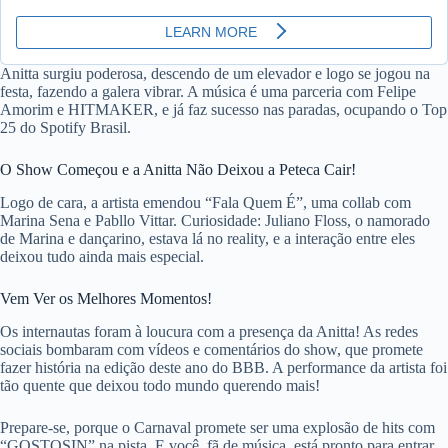
Anitta surgiu poderosa, descendo de um elevador e logo se jogou na
festa, fazendo a galera vibrar. A música é uma parceria com Felipe
Amorim e HITMAKER, e já faz sucesso nas paradas, ocupando o Top
25 do Spotify Brasil.
O Show Começou e a Anitta Não Deixou a Peteca Cair!
Logo de cara, a artista emendou “Fala Quem É”, uma collab com
Marina Sena e Pabllo Vittar. Curiosidade: Juliano Floss, o namorado
de Marina e dançarino, estava lá no reality, e a interação entre eles
deixou tudo ainda mais especial.
Vem Ver os Melhores Momentos!
Os internautas foram à loucura com a presença da Anitta! As redes
sociais bombaram com vídeos e comentários do show, que promete
fazer história na edição deste ano do BBB. A performance da artista foi
tão quente que deixou todo mundo querendo mais!
Prepare-se, porque o Carnaval promete ser uma explosão de hits com
“GOSTOSIN” na pista. E você, fã de música, está pronto para entrar