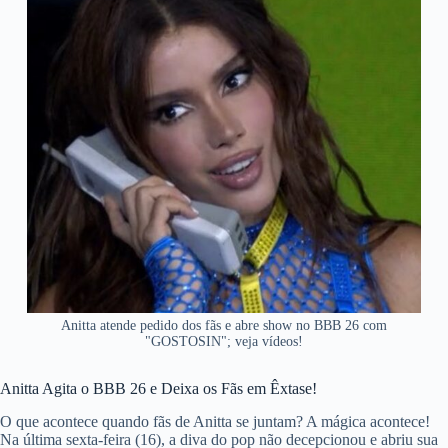
Anitta atende pedido dos fãs e abre show no BBB 26 com
"GOSTOSIN"; veja vídeos!
Anitta Agita o BBB 26 e Deixa os Fãs em Êxtase!
O que acontece quando fãs de Anitta se juntam? A mágica acontece!
Na última sexta-feira (16), a diva do pop não decepcionou e abriu sua