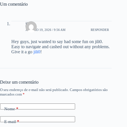
Um comentário
jili0
JANEIRO 19, 2026 / 9:56 AM
RESPONDER
Hey guys, just wanted to say had some fun on jili0.
Easy to navigate and cashed out without any problems.
Give it a go
jili0
!
Deixe um comentário
O seu endereço de e-mail não será publicado.
Campos obrigatórios são
marcados com
*
Nome
*
E-mail
*