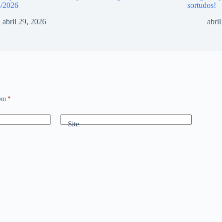
4/2026
sortudos!
abril 29, 2026
abri
com
*
Site